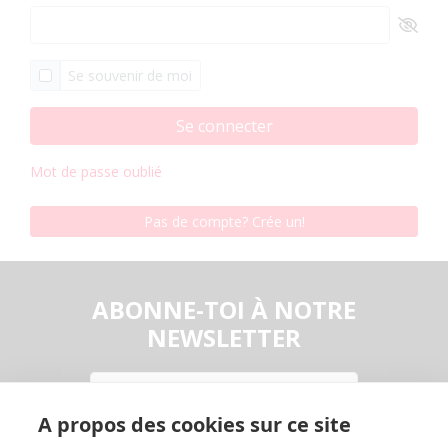
Se souvenir de moi
Se connecter
Mot de passe oublié
Pas de compte? Crée un!
ABONNE-TOI À NOTRE
NEWSLETTER
Email
A propos des cookies sur ce site
En continuant, vous acceptez la