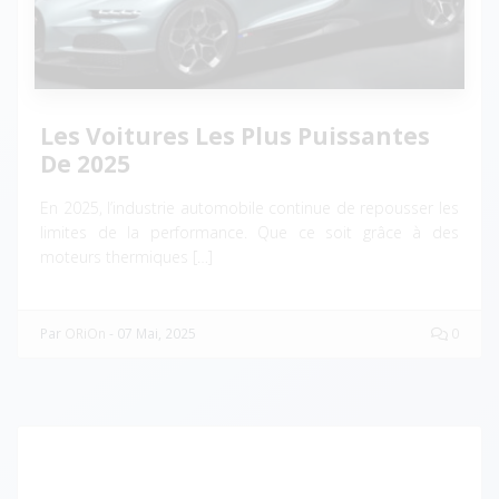
Les Voitures Les Plus Puissantes
De 2025
En 2025, l’industrie automobile continue de repousser les
limites de la performance. Que ce soit grâce à des
moteurs thermiques […]
Par
ORiOn
-
07 Mai, 2025
0