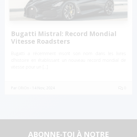
Bugatti Mistral: Record Mondial
Vitesse Roadsters
Bugatti a récemment inscrit son nom dans les livres
d’histoire en établissant un nouveau record mondial de
vitesse pour un […]
Par
ORiOn
-
14 Nov, 2024
0
ABONNE-TOI À NOTRE