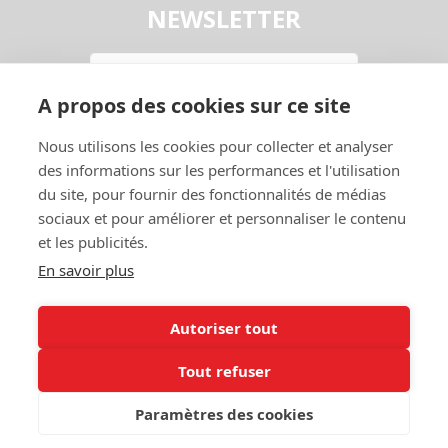
NEWSLETTER
Email
A propos des cookies sur ce site
En continuant, vous acceptez la
Politique de confidentialité
Nous utilisons les cookies pour collecter et analyser
S'abonner
des informations sur les performances et l'utilisation
du site, pour fournir des fonctionnalités de médias
sociaux et pour améliorer et personnaliser le contenu
et les publicités.
En savoir plus
Autoriser tout
Contact
Garage
Tout refuser
A Propos
Entraide
Politique de
Mon Compte
Paramètres des cookies
confidentialité