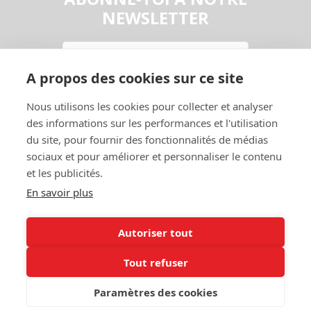
NEWSLETTER
Email
A propos des cookies sur ce site
En continuant, vous acceptez la
Politique de confidentialité
Nous utilisons les cookies pour collecter et analyser
S'abonner
des informations sur les performances et l'utilisation
du site, pour fournir des fonctionnalités de médias
sociaux et pour améliorer et personnaliser le contenu
et les publicités.
En savoir plus
Autoriser tout
Contact
Garage
Tout refuser
A Propos
Entraide
Politique de
Mon Compte
Paramètres des cookies
confidentialité