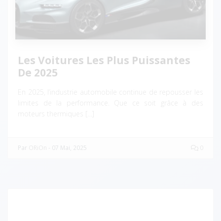
Les Voitures Les Plus Puissantes
De 2025
En 2025, l’industrie automobile continue de repousser les
limites de la performance. Que ce soit grâce à des
moteurs thermiques […]
Par
ORiOn
-
07 Mai, 2025
0