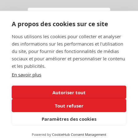
Email
A propos des cookies sur ce site
En continuant, vous acceptez la
Politique de confidentialité
Nous utilisons les cookies pour collecter et analyser
S'abonner
des informations sur les performances et l'utilisation
du site, pour fournir des fonctionnalités de médias
sociaux et pour améliorer et personnaliser le contenu
et les publicités.
En savoir plus
Autoriser tout
Contact
Garage
Tout refuser
A Propos
Entraide
Politique de
Mon Compte
Paramètres des cookies
confidentialité
Powered by
CookieHub Consent Management
©2026 Mes Voitures - Tous droits réservés.