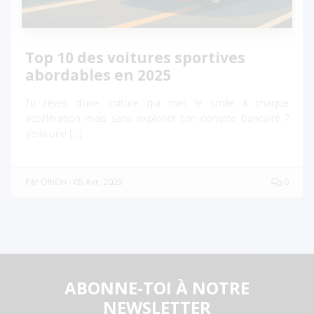
Top 10 des voitures sportives
abordables en 2025
Tu rêves d’une voiture qui met le smile à chaque
accélération mais sans exploser ton compte bancaire ?
Voilà une […]
Par
ORiOn
-
05 Avr, 2025
0
ABONNE-TOI À NOTRE
NEWSLETTER