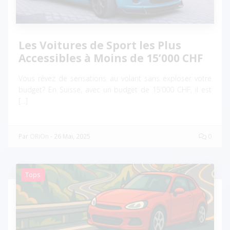
Les Voitures de Sport les Plus
Accessibles à Moins de 15’000 CHF
Vous rêvez de sensations au volant sans exploser votre
budget? En Suisse, avec un budget de 15’000 CHF, il est
[…]
Par
ORiOn
-
26 Mai, 2025
0
Tops