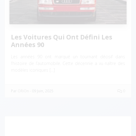
Les Voitures Qui Ont Défini Les
Années 90
Les années 90 ont marqué un tournant décisif dans
l’histoire de l’automobile. Cette décennie a vu naître des
modèles iconiques […]
Par
ORiOn
-
09 Juin, 2025
0