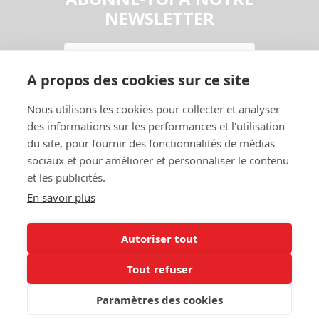
NEWSLETTER
Email
A propos des cookies sur ce site
En continuant, vous acceptez la
Politique de confidentialité
Nous utilisons les cookies pour collecter et analyser
S'abonner
des informations sur les performances et l'utilisation
du site, pour fournir des fonctionnalités de médias
sociaux et pour améliorer et personnaliser le contenu
et les publicités.
En savoir plus
Autoriser tout
Contact
Garage
Tout refuser
A Propos
Entraide
Politique de
Mon Compte
Paramètres des cookies
confidentialité