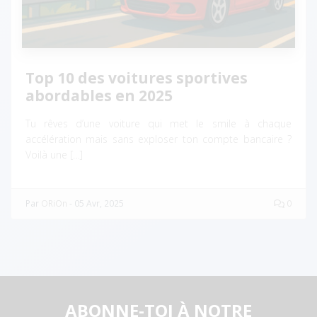
Top 10 des voitures sportives
abordables en 2025
Tu rêves d’une voiture qui met le smile à chaque
accélération mais sans exploser ton compte bancaire ?
Voilà une […]
Par
ORiOn
-
05 Avr, 2025
0
ABONNE-TOI À NOTRE