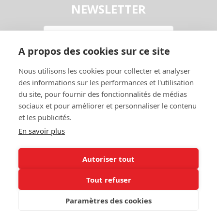
NEWSLETTER
Email
A propos des cookies sur ce site
En continuant, vous acceptez la
Politique de confidentialité
Nous utilisons les cookies pour collecter et analyser
S'abonner
des informations sur les performances et l'utilisation
du site, pour fournir des fonctionnalités de médias
sociaux et pour améliorer et personnaliser le contenu
et les publicités.
En savoir plus
Autoriser tout
Contact
Garage
Tout refuser
A Propos
Entraide
Politique de
Mon Compte
Paramètres des cookies
confidentialité