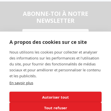
ABONNE-TOI À NOTRE
NEWSLETTER
Email
A propos des cookies sur ce site
En continuant, vous acceptez la
Politique de confidentialité
Nous utilisons les cookies pour collecter et analyser
S'abonner
des informations sur les performances et l'utilisation
du site, pour fournir des fonctionnalités de médias
sociaux et pour améliorer et personnaliser le contenu
et les publicités.
En savoir plus
Autoriser tout
Contact
Garage
Tout refuser
A Propos
Entraide