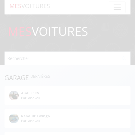
MES
VOITURES
MES
VOITURES
Rechercher
GARAGE
DERNIÈRES
Audi S3 8V
Par: anovak
Renault Twingo
Par: anovak