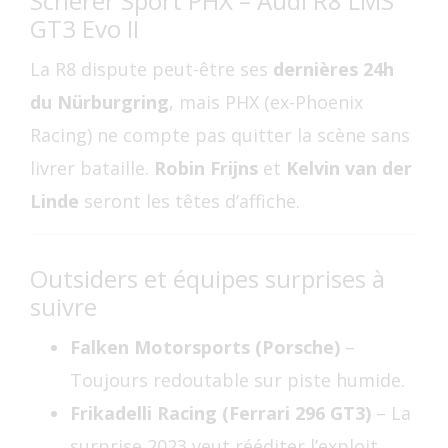
Scherer Sport PHX – Audi R8 LMS
GT3 Evo II
La R8 dispute peut-être ses
dernières 24h
du Nürburgring
, mais PHX (ex-Phoenix
Racing) ne compte pas quitter la scène sans
livrer bataille.
Robin Frijns
et
Kelvin van der
Linde
seront les têtes d’affiche.
Outsiders et équipes surprises à
suivre
Falken Motorsports (Porsche)
–
Toujours redoutable sur piste humide.
Frikadelli Racing (Ferrari 296 GT3)
– La
surprise 2023 veut rééditer l’exploit.