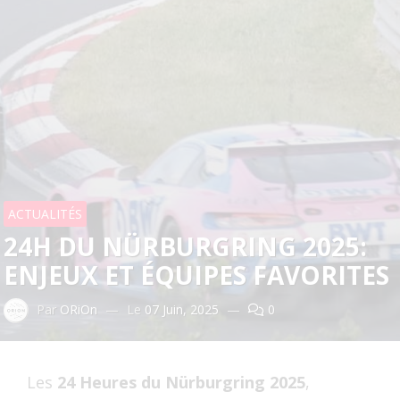
ACTUALITÉS
24H DU NÜRBURGRING 2025:
ENJEUX ET ÉQUIPES FAVORITES
Par
ORiOn
—
Le
07 Juin, 2025
—
0
Les
24 Heures du Nürburgring 2025
,