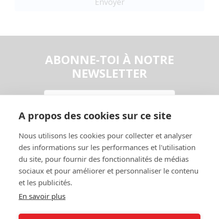
Envoyer
ABONNE-TOI À NOTRE
NEWSLETTER
Email
A propos des cookies sur ce site
En continuant, vous acceptez la
Politique de confidentialité
Nous utilisons les cookies pour collecter et analyser
S'abonner
des informations sur les performances et l'utilisation
du site, pour fournir des fonctionnalités de médias
sociaux et pour améliorer et personnaliser le contenu
et les publicités.
En savoir plus