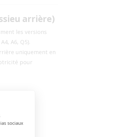
sieu arrière)
ment les versions
4, A6, Q5).
 arrière uniquement en
otricité pour
s
dias sociaux