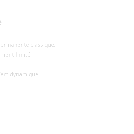
e
.
 permanente classique.
ement limité
sfert dynamique