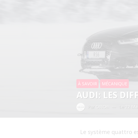
À SAVOIR
MÉCANIQUE
AUDI: LES DI
Par
ORiOn
—
Le
22 Ma
Le système quattro es