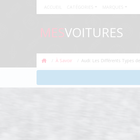
ACCUEIL
CATÉGORIES
MARQUES
MES
VOITURES
À Savoir
Audi: Les Différents Types d