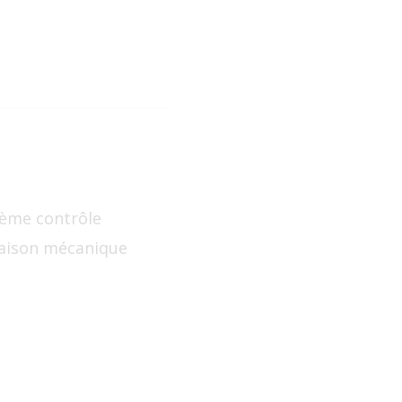
stème contrôle
liaison mécanique