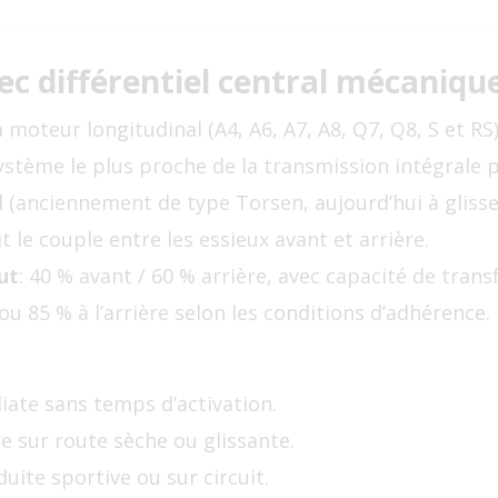
ec différentiel central mécaniqu
 moteur longitudinal (A4, A6, A7, A8, Q7, Q8, S et RS)
u système le plus proche de la transmission intégrale
al (anciennement de type Torsen, aujourd’hui à gliss
 le couple entre les essieux avant et arrière.
ut
: 40 % avant / 60 % arrière, avec capacité de tran
 ou 85 % à l’arrière selon les conditions d’adhérence.
iate sans temps d’activation.
re sur route sèche ou glissante.
duite sportive ou sur circuit.