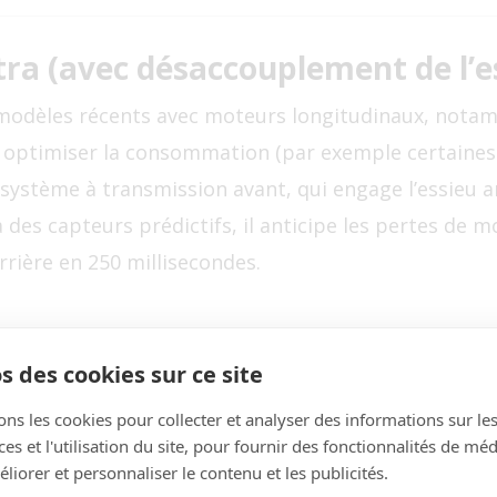
tra (avec désaccouplement de l’es
 modèles récents avec moteurs longitudinaux, notam
optimiser la consommation (par exemple certaines A
’un système à transmission avant, qui engage l’essieu
 des capteurs prédictifs, il anticipe les pertes de m
rrière en 250 millisecondes.
 consommation en fonctionnement 4×2.
s des cookies sur ce site
ons les cookies pour collecter et analyser des informations sur le
uasi imperceptible pour l’utilisateur.
s et l'utilisation du site, pour fournir des fonctionnalités de mé
liorer et personnaliser le contenu et les publicités.