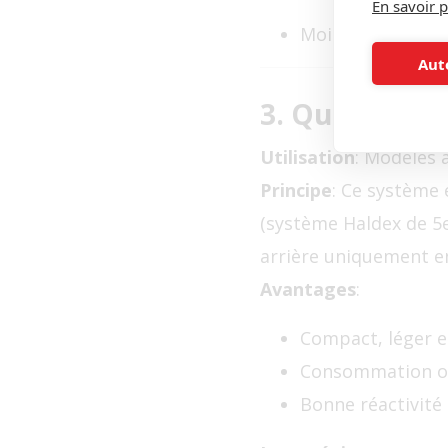
En savoir p
Moins efficace q
Aut
3. Quattro a
Utilisation
: Modèles 
Principe
: Ce système
(système Haldex de 5e 
arrière uniquement en
Avantages
:
Compact, léger et
Consommation o
Bonne réactivité 