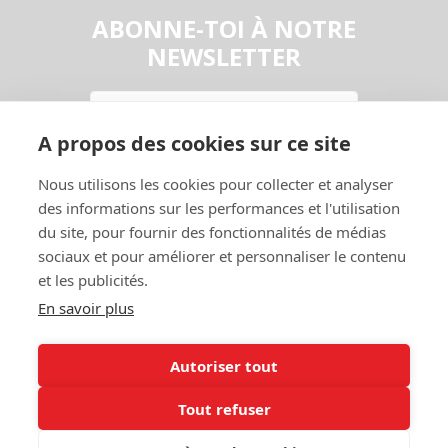
ABONNE-TOI À NOTRE
NEWSLETTER
Email
A propos des cookies sur ce site
En continuant, vous acceptez la
Politique de confidentialité
Nous utilisons les cookies pour collecter et analyser
S'abonner
des informations sur les performances et l'utilisation
du site, pour fournir des fonctionnalités de médias
sociaux et pour améliorer et personnaliser le contenu
et les publicités.
En savoir plus
Autoriser tout
Contact
Garage
Tout refuser
A Propos
Entraide
Politique de
Mon Compte