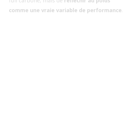
full carbone, mais de
réfléchir au poids
comme une vraie variable de performance
.