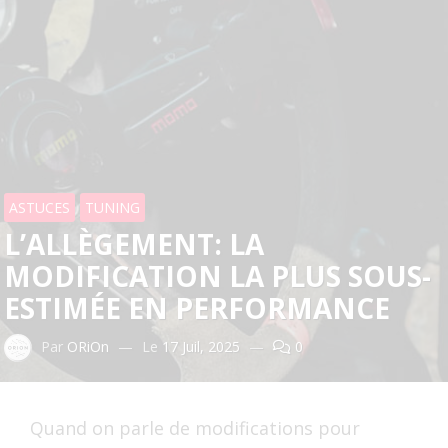
ASTUCES
TUNING
L’ALLÈGEMENT: LA
MODIFICATION LA PLUS SOUS-
ESTIMÉE EN PERFORMANCE
Par
ORiOn
—
Le
17 Juil, 2025
—
0
Quand on parle de modifications pour