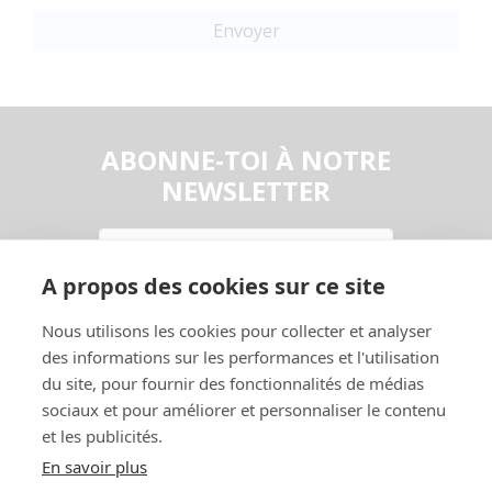
Envoyer
ABONNE-TOI À NOTRE
NEWSLETTER
Email
A propos des cookies sur ce site
En continuant, vous acceptez la
Politique de confidentialité
Nous utilisons les cookies pour collecter et analyser
S'abonner
des informations sur les performances et l'utilisation
du site, pour fournir des fonctionnalités de médias
sociaux et pour améliorer et personnaliser le contenu
et les publicités.
En savoir plus