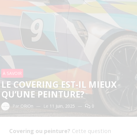
À SAVOIR
LE COVERING EST-IL MIEUX
QU’UNE PEINTURE?
Par
ORiOn
—
Le
11 Juin, 2025
—
0
Covering ou peinture?
Cette question