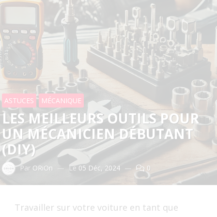
ASTUCES
MÉCANIQUE
LES MEILLEURS OUTILS POUR
UN MÉCANICIEN DÉBUTANT
(DIY)
Par
ORiOn
—
Le
05 Déc, 2024
—
0
Travailler sur votre voiture en tant que