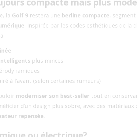
oujours compacte mais plus mod
e, la
Golf 9
restera une
berline compacte
, segment
numérique
. Inspirée par les codes esthétiques de la de
a:
finée
ntelligents
plus minces
aérodynamiques
iré à l’avant (selon certaines rumeurs)
ouloir
moderniser son best-seller
tout en conservan
néficier d’un design plus sobre, avec des matériaux 
isateur repensée
.
mique ou électrique?