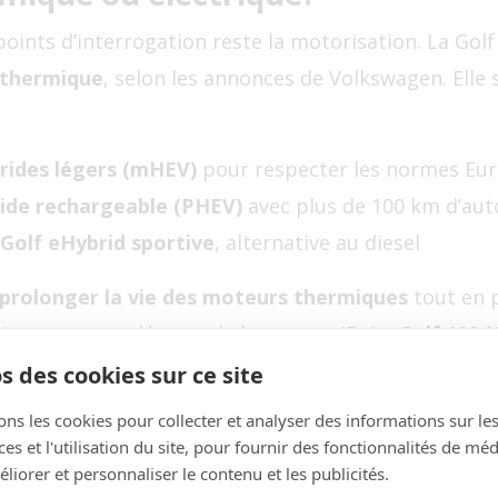
points d’interrogation reste la motorisation. La Go
 thermique
, selon les annonces de Volkswagen. Elle
rides légers (mHEV)
pour respecter les normes Eur
ide rechargeable (PHEV)
avec plus de 100 km d’aut
Golf eHybrid sportive
, alternative au diesel
prolonger la vie des moteurs thermiques
tout en 
ctrique, en complément de la gamme ID. La
Golf 100 
s un autre nom ou en parallèle.
s des cookies sur ce site
ons les cookies pour collecter et analyser des informations sur le
bien présente
s et l'utilisation du site, pour fournir des fonctionnalités de mé
liorer et personnaliser le contenu et les publicités.
les passionnés:
la Golf GTI sera bien reconduite
en 