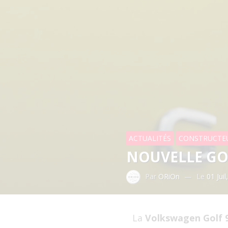
ACTUALITÉS
CONSTRUCTE
NOUVELLE GOL
Par
ORiOn
—
Le
01 Jui
La
Volkswagen Golf 