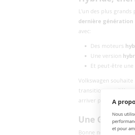
L’un des plus grands 
dernière génération
avec:
Des moteurs
hyb
Une version
hybr
Et peut-être une
Volkswagen souhaite
transition vers l’éle
arriver plus tard, sou
A propo
Nous utilis
Une Golf GTI 
performance
et pour amé
Bonne nouvelle pour 