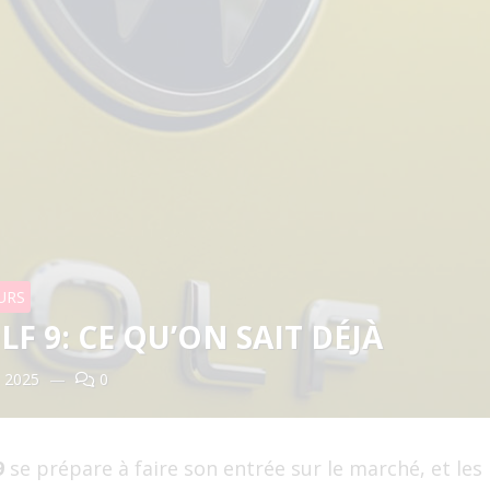
URS
F 9: CE QU’ON SAIT DÉJÀ
l, 2025
—
0
9
se prépare à faire son entrée sur le marché, et les