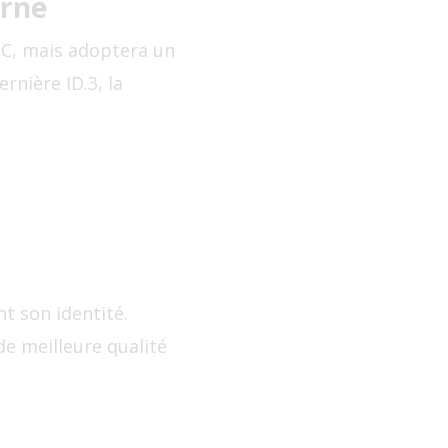
erne
 C, mais adoptera un
rnière ID.3, la
t son identité.
de meilleure qualité