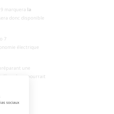
lf 9 marquera
la
 sera donc disponible
o 7
onomie électrique
préparant une
% électrique
pourrait
s
dias sociaux
version 9. Elle