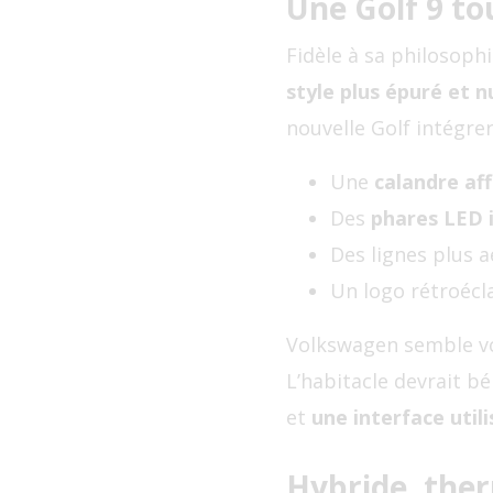
Une Golf 9 t
Fidèle à sa philosophi
style plus épuré et 
nouvelle Golf intégrer
Une
calandre af
Des
phares LED i
Des lignes plus 
Un logo rétroécla
Volkswagen semble v
L’habitacle devrait bé
et
une interface util
Hybride, ther