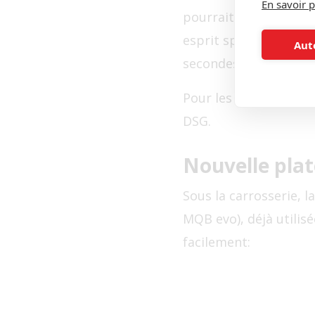
En savoir p
pourrait bénéficier d
esprit sportif. La pu
Aut
secondes.
Pour les puristes, il 
DSG.
Nouvelle pla
Sous la carrosserie, l
MQB evo), déjà utilisé
facilement: