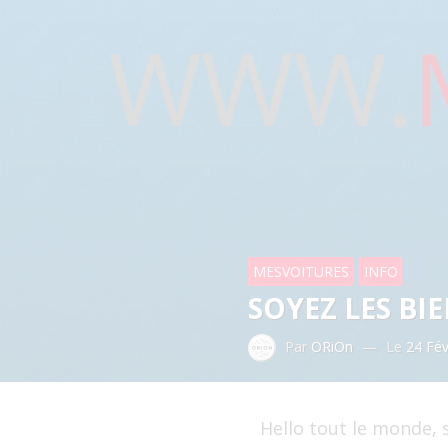
MESVOITURES
INFO
SOYEZ LES BI
Par
ORiOn
—
Le
24 Fév
Hello tout le monde, 