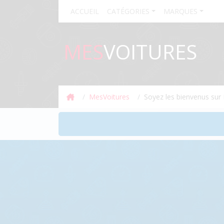
ACCUEIL
CATÉGORIES
MARQUES
MES
VOITURES
MesVoitures
Soyez les bienvenus sur 