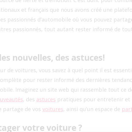
ource de fierté et d’émotion. C’est donc pour combler
nationaux et français que nous avons créé une platef
s passionnés d’automobile où vous pouvez partag
utres passionnés, tout autant rester informé de tou
.
des nouvelles, des astuces!
r de voitures, vous savez à quel point il est essenti
complète pour rester informé des dernières tendanc
ile. Imaginez un site web qui rassemble tout ce do
uveautés
, des
astuces
pratiques pour entretenir et 
e partage de vos
voitures
, ainsi qu’un espace de
part
ager votre voiture ?