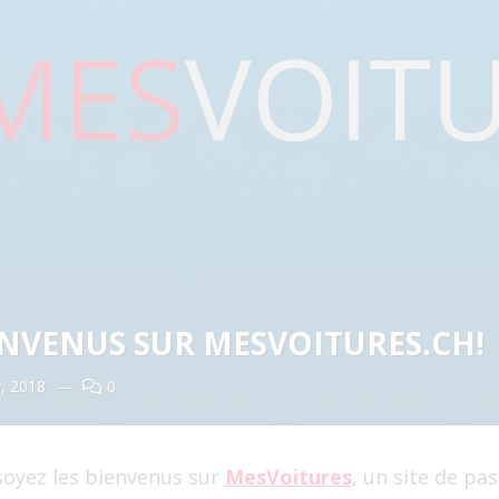
ENVENUS SUR MESVOITURES.CH!
, 2018
—
0
soyez les bienvenus sur
MesVoitures
, un site de pa