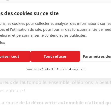
passion
: Partagez des photos et des détails pour rac
s des cookies sur ce site
passionnés
: Échangez avec d’autres amoureux de l’
ons les cookies pour collecter et analyser des informations sur le
s et l'utilisation du site, pour fournir des fonctionnalités de mé
dèles inspirants.
liorer et personnaliser le contenu et les publicités.
véhicule
: Mettez votre voiture en avant dans notr
lus
s.
oriser tout
Tout refuser
Paramètres des
s !
Powered by
CookieHub Consent Management
d’être vue et appréciée. Rejoignez notre site, partag
ureux de l’automobile. Ensemble, célébrons la beaut
es entoure !
La route de la découverte automobile n’attend qu