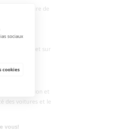
onter l’histoire de
automobile et
s
dias sociaux
e communauté et sur
 cookies
ez votre passion et
é des voitures et le
e vous!