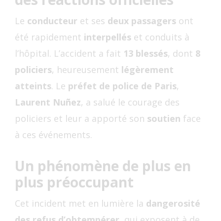
Le
conducteur
et ses
deux passagers
ont
été rapidement
interpellés
et conduits à
l’hôpital. L’accident a fait
13 blessés
, dont
8
policiers
, heureusement
légèrement
atteints
. Le
préfet de police de Paris
,
Laurent Nuñez
, a salué le courage des
policiers et leur a apporté son
soutien
face
à ces événements.
Un phénomène de plus en
plus préoccupant
Cet incident met en lumière la
dangerosité
des refus d’obtempérer
, qui exposent à de