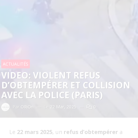
ACTUALITÉS
VIDEO: VIOLENT REFUS
D’OBTEMPÉRER ET COLLISION
AVEC LA POLICE (PARIS)
Par
ORiOn
—
Le
22 Mar, 2025
—
0
Le
22 mars 2025
, un
refus d’obtempérer
a