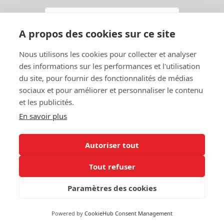
Email
A propos des cookies sur ce site
En continuant, vous acceptez la
Politique de confidentialité
Nous utilisons les cookies pour collecter et analyser
S'abonner
des informations sur les performances et l'utilisation
du site, pour fournir des fonctionnalités de médias
sociaux et pour améliorer et personnaliser le contenu
et les publicités.
En savoir plus
Autoriser tout
Contact
Garage
Tout refuser
A Propos
Entraide
Politique de
Mon Compte
Paramètres des cookies
confidentialité
Powered by
CookieHub Consent Management
©2026 Mes Voitures - Tous droits réservés.