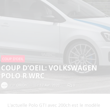
COUP D’OEIL
COUP D’OEIL: VOLKSWAGEN
POLO R WRC
Par
ORiOn
—
Le
12 Avr, 2020
—
0
L’actuelle Polo GTI avec 200ch est le modèle